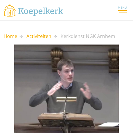
MENU
Home
Activiteiten
Kerkdienst NGK Arnhem