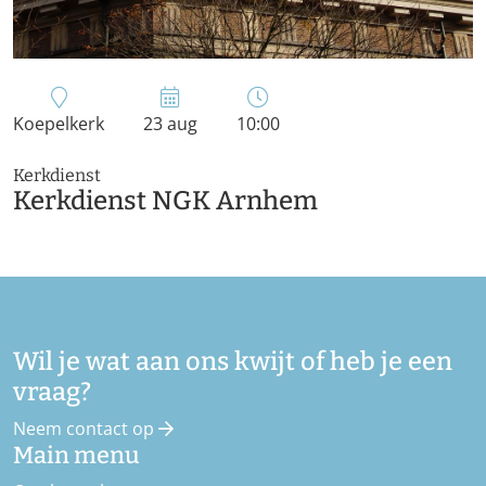
Koepelkerk
23 aug
10:00
Kerkdienst
Kerkdienst NGK Arnhem
Wil je wat aan ons kwijt of heb je een
vraag?
Neem contact op
Main menu