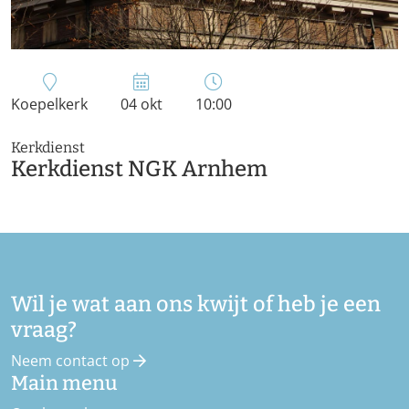
Koepelkerk
04 okt
10:00
Kerkdienst
Kerkdienst NGK Arnhem
Wil je wat aan ons kwijt of heb je een
vraag?
Neem contact op
Main menu