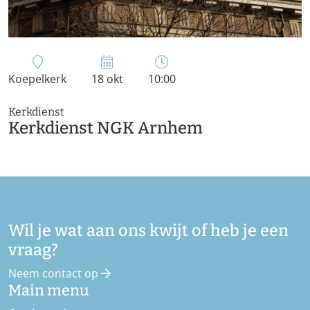
Koepelkerk
18 okt
10:00
Kerkdienst
Kerkdienst NGK Arnhem
Wil je wat aan ons kwijt of heb je een
vraag?
Neem contact op
Main menu