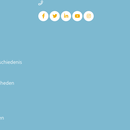
schiedenis
nheden
en