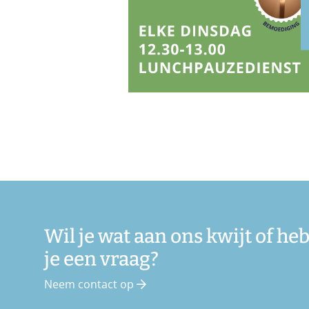
Wil je wat aan ons kwijt of he
je een vraag?
Neem contact op