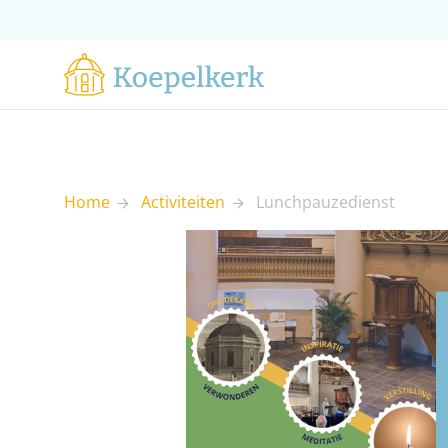
Home
Activiteiten
Lunchpauzedienst