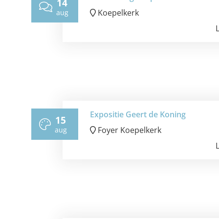
14
Koepelkerk
aug
Expositie Geert de Koning
15
Foyer Koepelkerk
aug