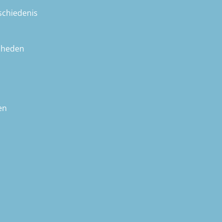
schiedenis
nheden
en