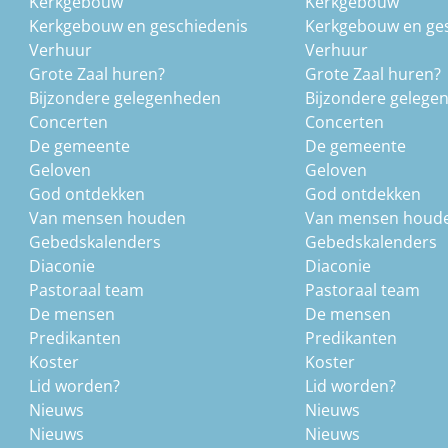
Kerkgebouw
Kerkgebouw
Kerkgebouw en geschiedenis
Kerkgebouw en ge
Verhuur
Verhuur
Grote Zaal huren?
Grote Zaal huren?
Bijzondere gelegenheden
Bijzondere gelege
Concerten
Concerten
De gemeente
De gemeente
Geloven
Geloven
God ontdekken
God ontdekken
Van mensen houden
Van mensen houd
Gebedskalenders
Gebedskalenders
Diaconie
Diaconie
Pastoraal team
Pastoraal team
De mensen
De mensen
Predikanten
Predikanten
Koster
Koster
Lid worden?
Lid worden?
Nieuws
Nieuws
Nieuws
Nieuws