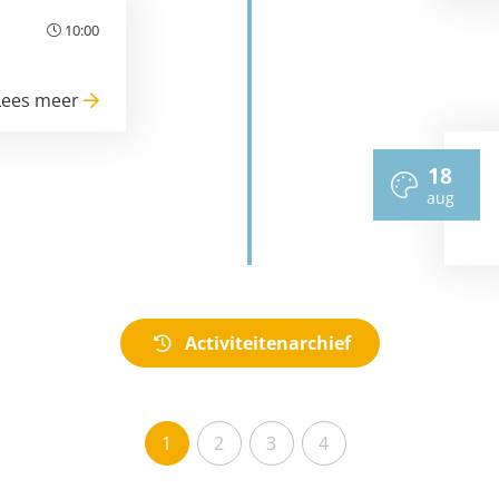
10:00
Lees meer
18
aug
Activiteitenarchief
1
2
3
4