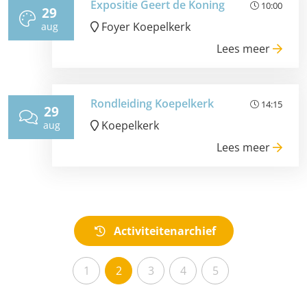
Expositie Geert de Koning
10:00
29
Foyer Koepelkerk
aug
Lees meer
Rondleiding Koepelkerk
14:15
29
Koepelkerk
aug
Lees meer
Activiteitenarchief
1
2
3
4
5