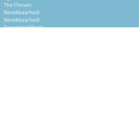
The Chosen
Bereikbaarheid
Bereikbaarheid
Toegankelijkheid
Kerkdiensten
Planning
Kinderen en jeugd
Het gebouw
Kerkgebouw
Kerkgebouw en geschiedenis
Verhuur
Grote Zaal huren?
Bijzondere gelegenheden
Concerten
De gemeente
Geloven
God ontdekken
Van mensen houden