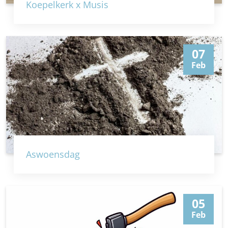
Koepelkerk x Musis
07
Feb
Aswoensdag
05
Feb