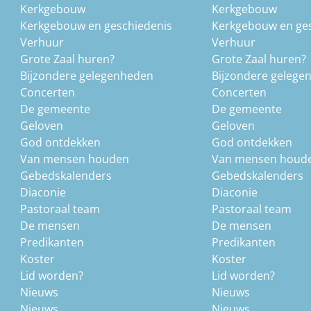
Kerkgebouw
Kerkgebouw
Kerkgebouw en geschiedenis
Kerkgebouw en ge
Verhuur
Verhuur
Grote Zaal huren?
Grote Zaal huren?
Bijzondere gelegenheden
Bijzondere gelege
Concerten
Concerten
De gemeente
De gemeente
Geloven
Geloven
God ontdekken
God ontdekken
Van mensen houden
Van mensen houd
Gebedskalenders
Gebedskalenders
Diaconie
Diaconie
Pastoraal team
Pastoraal team
De mensen
De mensen
Predikanten
Predikanten
Koster
Koster
Lid worden?
Lid worden?
Nieuws
Nieuws
Nieuws
Nieuws