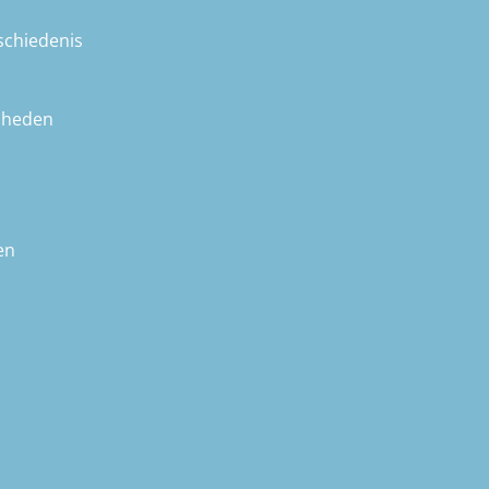
schiedenis
nheden
en