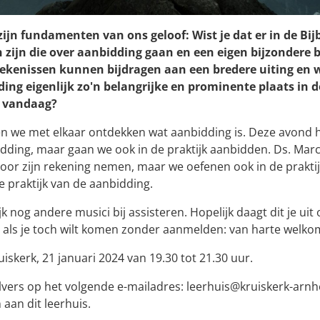
ijn fundamenten van ons geloof: Wist je dat er in de Bij
 zijn die over aanbidding gaan en een eigen bijzondere
tekenissen kunnen bijdragen aan een bredere uiting en 
ng eigenlijk zo'n belangrijke en prominente plaats in de
s vandaag?
len we met elkaar ontdekken wat aanbidding is. Deze avond
dding, maar gaan we ook in de praktijk aanbidden. Ds. Marc
voor zijn rekening nemen, maar we oefenen ook in de prakti
 praktijk van de aanbidding.
k nog andere musici bij assisteren. Hopelijk daagt dit je uit
r als je toch wilt komen zonder aanmelden: van harte welko
uiskerk, 21 januari 2024 van 19.30 tot 21.30 uur.
lvers op het volgende e-mailadres: leerhuis@kruiskerk-arnhe
aan dit leerhuis.