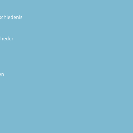
schiedenis
nheden
en