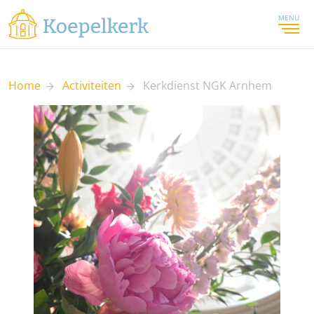
MENU
Home
Activiteiten
Kerkdienst NGK Arnhem