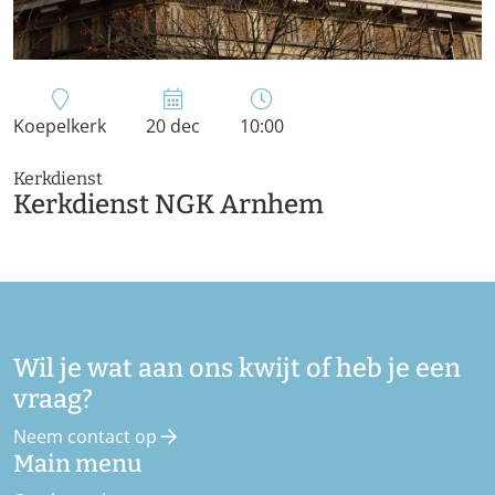
Koepelkerk
20 dec
10:00
Kerkdienst
Kerkdienst NGK Arnhem
Wil je wat aan ons kwijt of heb je een
vraag?
Neem contact op
Main menu