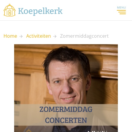
MENU
Home
Activiteiten
Zomermiddagconcert